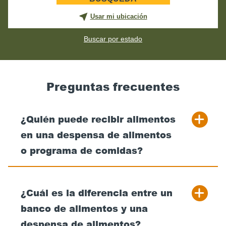
postal
para
Usar mi ubicación
su
banco
Buscar por estado
de
alimentos
más
cercano
Preguntas frecuentes
¿Quién puede recibir alimentos
en una despensa de alimentos
o programa de comidas?
¿Cuál es la diferencia entre un
banco de alimentos y una
despensa de alimentos?