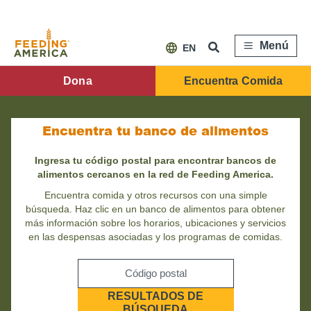
Pasar
al
contenido
principal
Menú
EN
FA
Dona
Encuentra Comida
Main
Menu
Encuentra tu banco de alimentos
Ingresa tu código postal para encontrar bancos de
alimentos cercanos en la red de Feeding America.
Encuentra comida y otros recursos con una simple
búsqueda. Haz clic en un banco de alimentos para obtener
más información sobre los horarios, ubicaciones y servicios
en las despensas asociadas y los programas de comidas.
Ingrese
su
RESULTADOS DE
código
BÚSQUEDA