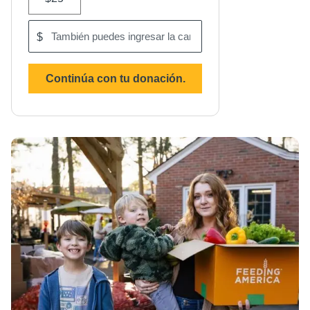
$
También
puedes
ingresar
la
Continúa con tu donación.
cantidad
que
tú
quieras
donar.