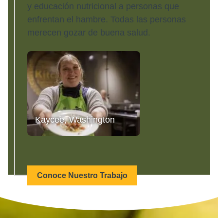
y educación nutricional a personas que
enfrentan el hambre. Todas las personas
merecen gozar de buena salud.
Kaycee, Washington
Conoce Nuestro Trabajo