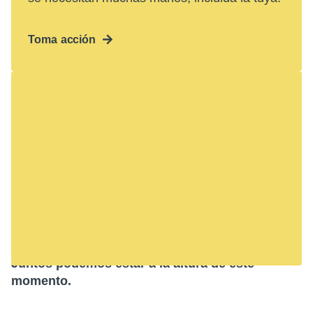
Toma acción
El hambre en los Estados
Unidos es una crisis.
48 million de personas enfrentan el hambre en los
Estados Unidos, incluidos 14 millones de niños.
Esta realidad toca a comunidades en todo Estados
Unidos, incluida la tuya.
Juntos podemos estar a la altura de este
momento.